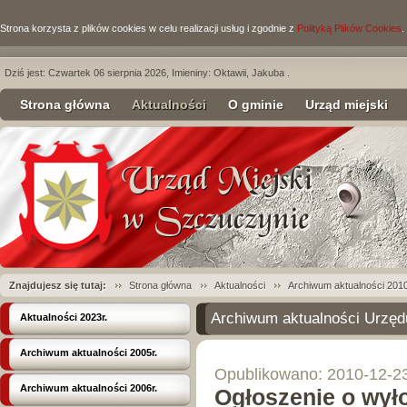
Strona korzysta z plików cookies w celu realizacji usług i zgodnie z
Polityką Plików Cookies
.
Dziś jest: Czwartek 06 sierpnia 2026, Imieniny: Oktawii, Jakuba .
Strona główna
Aktualności
O gminie
Urząd miejski
Znajdujesz się tutaj:
Strona główna
Aktualności
Archiwum aktualności 2010
Archiwum aktualności Urzęd
Aktualności 2023r.
Archiwum aktualności 2005r.
Opublikowano: 2010-12-2
Archiwum aktualności 2006r.
Ogłoszenie o wył