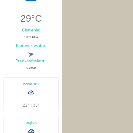
29
°C
Ciśnienie:
1003 hPa
Kierunek wiatru:
Prędkość wiatru:
5 km/h
czwartek
22° | 35°
piątek