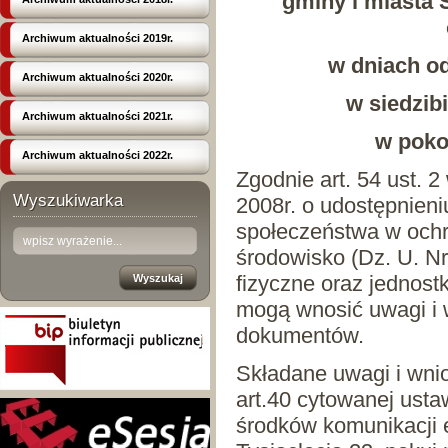
gminy i miasta 
Archiwum aktualności 2019r.
w dniach od
Archiwum aktualności 2020r.
w siedzibi
Archiwum aktualności 2021r.
w pokoj
Archiwum aktualności 2022r.
Zgodnie art. 54 ust. 2
Wyszukiwarka
2008r. o udostępnieniu
społeczeństwa w ochr
środowisko (Dz. U. N
fizyczne oraz jednost
mogą wnosić uwagi i 
dokumentów.
Składane uwagi i wni
art.40 cytowanej usta
środków komunikacji 