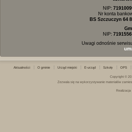
NIP:
7191009
Nr konta banko
BS Szczuczyn 64 8
Gm
NIP:
7191556
Uwagi odnośnie serwisu
um
Aktualności
O gminie
Urząd miejski
E-urząd
Szkoły
OPS
Copyright © 20
Zezwala się na wykorzystywanie materiałów zamies
Realizacja