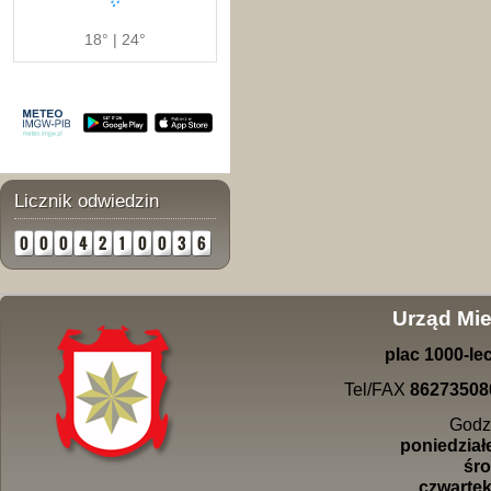
18° | 24°
Licznik odwiedzin
Urząd Mie
plac
1000-
le
Tel/FAX
86273508
Godz
poniedziałe
śro
czwartek 