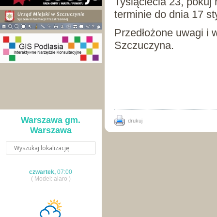
Tysiąclecia 23, pokuj
terminie do dnia 17 st
Przedłożone uwagi i w
Szczuczyna.
Warszawa gm.
drukuj
Warszawa
czwartek,
07:00
( Model: alaro )