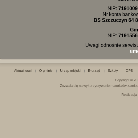
NIP:
7191009
Nr konta banko
BS Szczuczyn 64 8
Gm
NIP:
7191556
Uwagi odnośnie serwisu
um
Aktualności
O gminie
Urząd miejski
E-urząd
Szkoły
OPS
Copyright © 20
Zezwala się na wykorzystywanie materiałów zamies
Realizacja