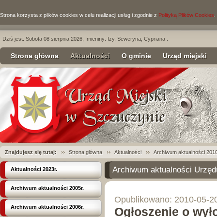
Strona korzysta z plików cookies w celu realizacji usług i zgodnie z
Polityką Plików Cookies
.
Dziś jest: Sobota 08 sierpnia 2026, Imieniny: Izy, Seweryna, Cypriana .
Strona główna
Aktualności
O gminie
Urząd miejski
Znajdujesz się tutaj:
Strona główna
Aktualności
Archiwum aktualności 2010
Archiwum aktualności Urzęd
Aktualności 2023r.
Archiwum aktualności 2005r.
Opublikowano: 2010-05-2
Archiwum aktualności 2006r.
Ogłoszenie o wył