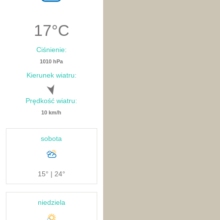
17
°C
Ciśnienie:
1010 hPa
Kierunek wiatru:
Prędkość wiatru:
10 km/h
sobota
15° | 24°
niedziela