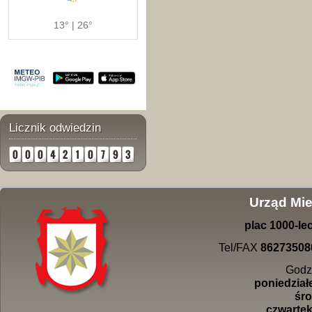
13° | 26°
Licznik odwiedzin
Urząd Mie
plac
1000-
le
Tel/FAX
86273508
Godz
poniedziałe
śro
czwartek 