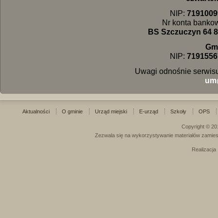
NIP:
7191009
Nr konta banko
BS Szczuczyn 64 8
Gm
NIP:
7191556
Uwagi odnośnie serwisu
um
Aktualności
O gminie
Urząd miejski
E-urząd
Szkoły
OPS
Copyright © 20
Zezwala się na wykorzystywanie materiałów zamies
Realizacja