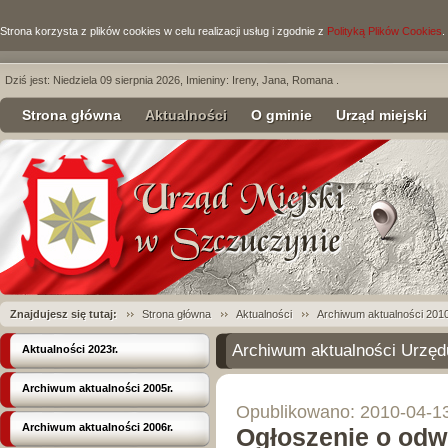
Strona korzysta z plików cookies w celu realizacji usług i zgodnie z
Polityką Plików Cookies
.
Dziś jest: Niedziela 09 sierpnia 2026, Imieniny: Ireny, Jana, Romana .
Strona główna
Aktualności
O gminie
Urząd miejski
Znajdujesz się tutaj:
Strona główna
Aktualności
Archiwum aktualności 2010
Archiwum aktualności Urzęd
Aktualności 2023r.
Archiwum aktualności 2005r.
Opublikowano: 2010-04-1
Archiwum aktualności 2006r.
Ogłoszenie o odw