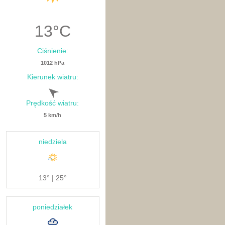
13
°C
Ciśnienie:
1012 hPa
Kierunek wiatru:
Prędkość wiatru:
5 km/h
niedziela
13° | 25°
poniedziałek