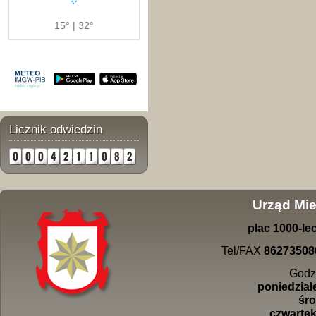
15° | 32°
Licznik odwiedzin
Urząd Mie
plac
1000-
le
Tel/FAX
86273508
Godz
poniedziałe
śro
czwartek 