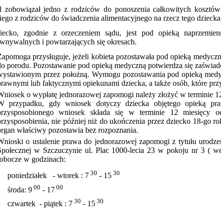
d zobowiązał jedno z rodziców do ponoszenia całkowitych kosztów 
iego z rodziców do świadczenia alimentacyjnego na rzecz tego dziecka
ziecko, zgodnie z orzeczeniem sądu, jest pod opieką naprzemi
wnywalnych i powtarzających się okresach.
Zapomoga przysługuje, jeżeli kobieta pozostawała pod opieką medyczną
do porodu. Pozostawanie pod opieką medyczną potwierdza się zaświad
wystawionym przez położną. Wymogu pozostawania pod opieką medycz
prawnymi lub faktycznymi opiekunami dziecka, a także osób, które prz
Wniosek o wypłatę jednorazowej zapomogi należy złożyć w terminie 12
W przypadku, gdy wniosek dotyczy dziecka objętego opieką pra
przysposobionego wniosek składa się w terminie 12 miesięcy o
przysposobienia, nie później niż do ukończenia przez dziecko 18-go r
organ właściwy pozostawia bez rozpoznania.
Wnioski
o ustalenie prawa do jednorazowej zapomogi z tytułu urodze
Społecznej w Szczuczynie ul. Plac 1000-lecia 23 w pokoju nr 3 ( wej
robocze w godzinach:
30
30
poniedziałek - wtorek : 7
- 15
00
00
środa: 9
- 17
30
30
czwartek - piątek : 7
- 15