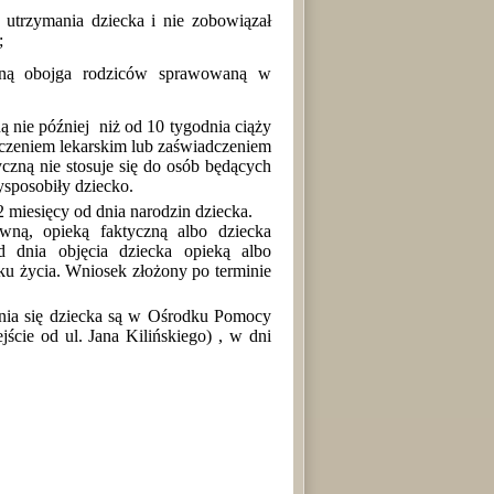
utrzymania dziecka i nie zobowiązał
;
enną obojga rodziców sprawowaną w
 nie później niż od 10 tygodnia ciąży
czeniem lekarskim lub zaświadczeniem
ną nie stosuje się do osób będących
ysposobiły dziecko.
 miesięcy od dnia narodzin dziecka.
wną, opieką faktyczną albo dziecka
d dnia objęcia dziecka opieką albo
oku życia. Wniosek złożony po terminie
nia się dziecka są w
Ośrodku Pomocy
ście od ul. Jana Kilińskiego) , w dni