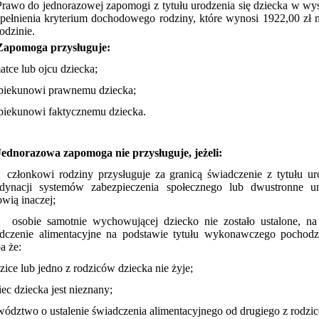
Prawo do jednorazowej zapomogi z tytułu urodzenia się dziecka w wyso
spełnienia kryterium dochodowego rodziny, które wynosi 1922,00 zł 
odzinie.
Zapomoga
przysługuje
:
atce lub ojcu dziecka;
piekunowi prawnemu dziecka;
piekunowi faktycznemu dziecka.
Jednorazowa zapomoga
nie przysługuje
, jeżeli:
członkowi rodziny przysługuje za granicą świadczenie z tytułu ur
rdynacji systemów zabezpieczenia społecznego lub dwustronne 
owią inaczej;
osobie samotnie wychowującej dziecko nie zostało ustalone, na
dczenie alimentacyjne na podstawie tytułu wykonawczego pochodz
a że:
dzice lub jedno z rodziców dziecka nie żyje;
ciec dziecka jest nieznany;
wództwo o ustalenie świadczenia alimentacyjnego od drugiego z rodzi