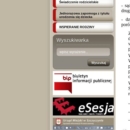
Świadczenie rodzicielskie
- są
drug
Jednorazowa zapomoga z tytułu
urodzenia się dziecka
- d
poró
WSPIERANIE RODZINY
Wyszukiwarka
-
-
-