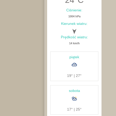
24
°C
Ciśnienie:
1004 hPa
Kierunek wiatru:
Prędkość wiatru:
14 km/h
piątek
19° | 27°
sobota
17° | 25°