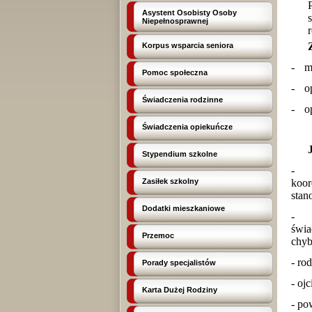
Asystent Osobisty Osoby
Niepełnosprawnej
r
Korpus wsparcia seniora
-
m
Pomoc społeczna
-
o
Świadczenia rodzinne
-
o
Świadczenia opiekuńcze
Stypendium szkolne
-
Zasiłek szkolny
koo
stan
Dodatki mieszkaniowe
-
świa
Przemoc
chyb
- ro
Porady specjalistów
- oj
Karta Dużej Rodziny
- po