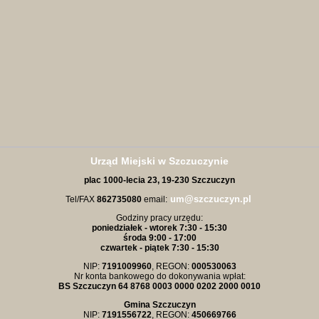
Urząd Miejski w Szczuczynie
plac
1000-
lecia 23,
19-230 Szczuczyn
um@szczuczyn.pl
Tel/FAX
862735080
email:
Godziny pracy urzędu:
poniedziałek - wtorek 7:30 - 15:30
środa 9:00 - 17:00
czwartek - piątek 7:30 - 15:30
NIP:
7191009960
, REGON:
000530063
Nr konta bankowego do dokonywania wpłat:
BS Szczuczyn 64 8768 0003 0000 0202 2000 0010
Gmina Szczuczyn
NIP:
7191556722
, REGON:
450669766