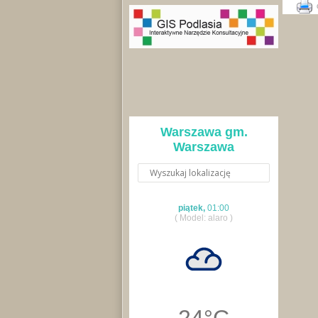
Warszawa gm.
Warszawa
piątek,
01:00
( Model: alaro )