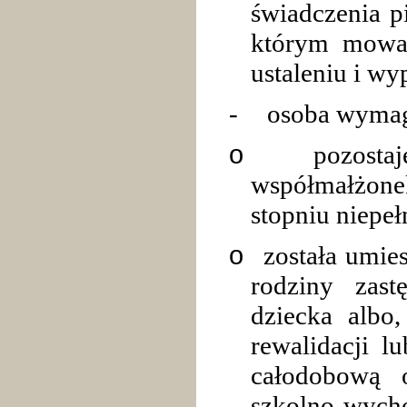
świadczenia p
którym mowa 
ustaleniu i wy
-
osoba wymag
o
pozost
współmałżone
stopniu niepe
o
została umie
rodziny zast
dziecka albo,
rewalidacji l
całodobową 
szkolno-wy