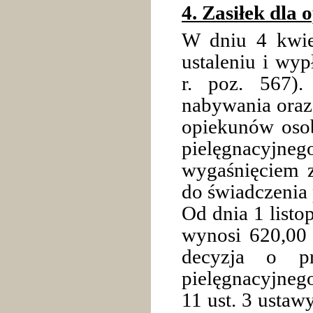
4. Zasiłek dla
W dniu 4 kwie
ustaleniu i wy
r. poz. 567).
nabywania oraz 
opiekunów osob
pielęgnacyjne
wygaśnięciem 
do świadczenia 
Od dnia 1 listo
wynosi 620,00 z
decyzja o pr
pielęgnacyjneg
11 ust. 3 ustaw