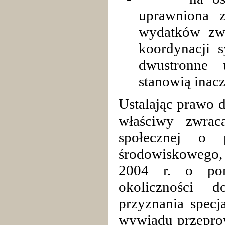
uprawniona z
wydatków zwi
koordynacji 
dwustronne 
stanowią inacz
Ustalając prawo 
właściwy zwrac
społecznej o 
środowiskowego, 
2004 r. o pom
okoliczności 
przyznania specj
wywiadu przeprow