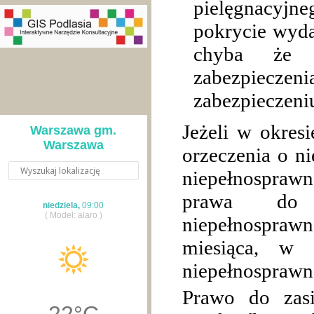
pielęgnacyjne
pokrycie wyda
chyba że p
zabezpieczen
zabezpieczeni
Jeżeli w okresi
Warszawa gm.
Warszawa
orzeczenia o ni
niepełnosprawno
prawa 
niedziela,
09:00
( Model: alaro )
niepełnospraw
miesiąca, w 
niepełnosprawno
Prawo do zasi