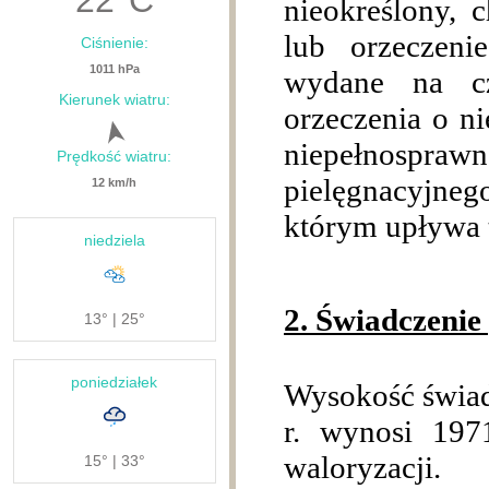
22
°C
nieokreślony, 
lub orzeczeni
Ciśnienie:
1011 hPa
wydane na cz
Kierunek wiatru:
orzeczenia o ni
niepełnosprawn
Prędkość wiatru:
pielęgnacyjnego
12 km/h
którym upływa 
niedziela
2. Świadczenie
13° | 25°
poniedziałek
Wysokość świad
r. wynosi 197
waloryzacji.
15° | 33°