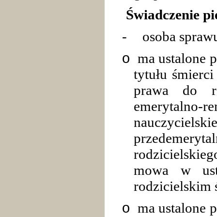
Świadczenie pi
-
osoba sprawu
o
ma ustalone p
tytułu śmierc
prawa do re
emerytalno-re
nauczycielski
przedemerytal
rodzicielskie
mowa w ust
rodzicielskim
o
ma ustalone p