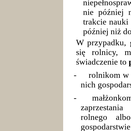
niepełnospra
nie później
trakcie nauki
później niż d
W przypadku, g
się rolnicy, 
świadczenie to
-
rolnikom w 
nich gospodar
-
małżonkom
zaprzestania
rolnego al
gospodarstwie