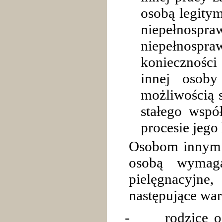
osobą legity
niepełno
niepełnosp
konieczności 
innej osob
możliwością s
stałego wspó
procesie jego 
Osobom innym 
osobą wymag
pielęgnacyjne
następujące war
-
rodzice o