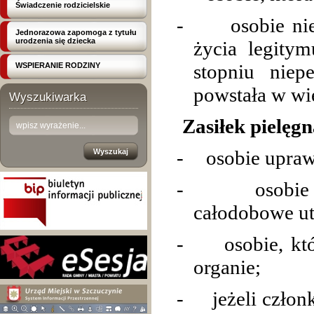
Świadczenie rodzicielskie
-
osobie n
Jednorazowa zapomoga z tytułu
urodzenia się dziecka
życia legity
stopniu niepe
WSPIERANIE RODZINY
powstała w wi
Wyszukiwarka
Zasiłek pielęg
-
osobie upraw
-
osobie
całodobowe ut
-
osobie, kt
organie;
-
jeżeli czło