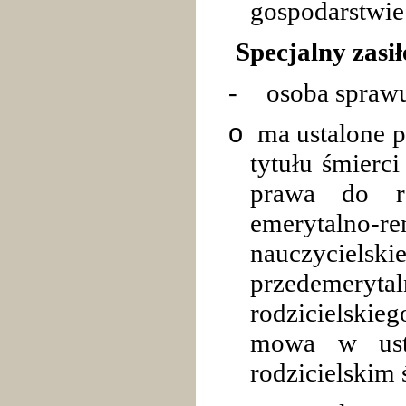
gospodarstwie
Specjalny zasi
-
osoba sprawu
o
ma ustalone p
tytułu śmierc
prawa do re
emerytalno-re
nauczycielski
przedemerytal
rodzicielskie
mowa w ust
rodzicielskim