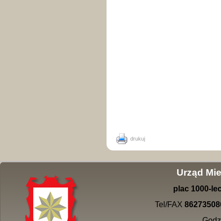
drukuj
Urząd Mie
plac
1000-
le
Tel/FAX
86273508
Godz