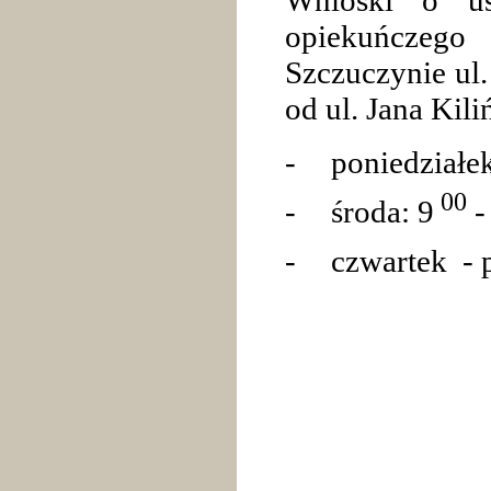
Wnioski
o ust
opiekuńczeg
Szczuczynie ul.
od ul. Jana Kil
-
poniedziałe
00
-
środa: 9
-
-
czwartek - p