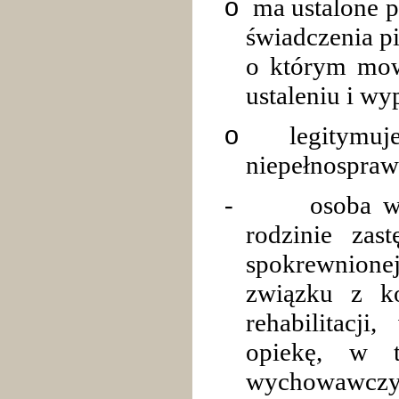
o
ma ustalone p
świadczenia pi
o którym mow
ustaleniu i wy
o
legitymu
niepełnospraw
-
osoba w
rodzinie zas
spokrewnion
związku z kon
rehabilitacj
opiekę, w 
wychowawczy