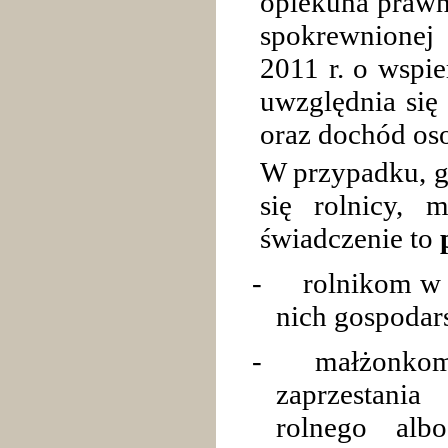
opiekuna prawn
spokrewnionej
2011 r. o wspie
uwzględnia się
oraz dochód os
W przypadku, gd
się rolnicy, 
świadczenie to
-
rolnikom w 
nich gospodar
-
małżonkom
zaprzestania
rolnego al