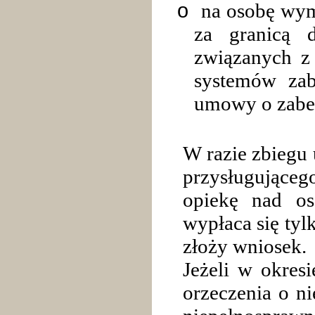
o
na osobę wym
za granicą 
związanych z 
systemów zab
umowy o zabez
W razie zbiegu
przysługujące
opiekę nad o
wypłaca się tyl
złoży wniosek.
Jeżeli w okresi
orzeczenia o ni