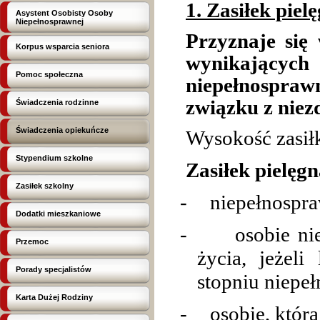
1. Zasiłek piel
Asystent Osobisty Osoby
Niepełnosprawnej
Przyznaje się
Korpus wsparcia seniora
wynikających
Pomoc społeczna
niepełnospra
związku z niez
Świadczenia rodzinne
Świadczenia opiekuńcze
Wysokość zasił
Stypendium szkolne
Zasiłek pielęg
Zasiłek szkolny
-
niepełnospr
Dodatki mieszkaniowe
-
osobie n
Przemoc
życia, jeżel
Porady specjalistów
stopniu niepe
Karta Dużej Rodziny
-
osobie, która