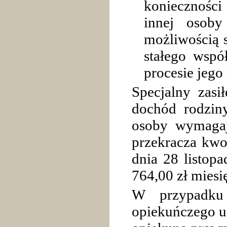
konieczności 
innej osob
możliwością s
stałego wspó
procesie jego 
Specjalny zas
dochód rodzin
osoby wymagaj
przekracza kwot
dnia 28 listopa
764,00 zł miesi
W przypadku
opiekuńczego us