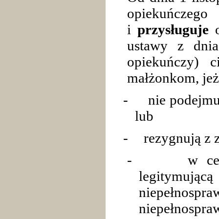
opiekuńczeg
i
przysługuje
o
ustawy z dnia
opiekuńczy) c
małżonkom, jeże
-
nie podejmu
lub
-
rezygnują z 
-
w ce
legitymując
niepełno
niepełnosp