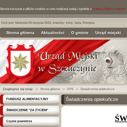
Strona korzysta z plików cookies w celu realizacji usług i zgodnie z
Polityką Plików Cookies
.
Dziś jest: Niedziela 09 sierpnia 2026, Imieniny: Ireny, Jana, Romana .
Strona główna
Aktualności
O gminie
Urząd miejski
Znajdujesz się tutaj:
Strona główna
OPS
Świadczenia opiekuńcze
Świadczenia opiekuńcze
FUNDUSZ ALIMENTACYJNY
ŚWIADCZENIE "ZA ŻYCIEM"
ŚW
Czyste powietrze