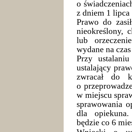
o świadczeniac
z dniem 1 lipca 
Prawo do zasił
nieokreślony, 
lub orzeczeni
wydane na czas 
Przy ustalani
ustalający praw
zwracał do k
o przeprowadz
w miejscu spraw
sprawowania op
dla opiekuna.
będzie co 6 mie