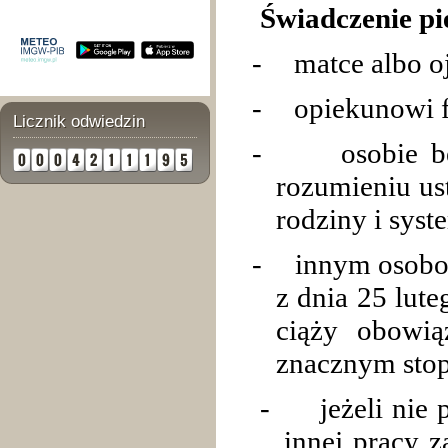
Świadczenie pi
-
matce albo o
-
opiekunowi 
Licznik odwiedzin
-
osobie b
rozumieniu us
rodziny i syst
-
innym osobo
z dnia 25 lut
ciąży obowią
znacznym stop
-
jeżeli nie
innej pracy 