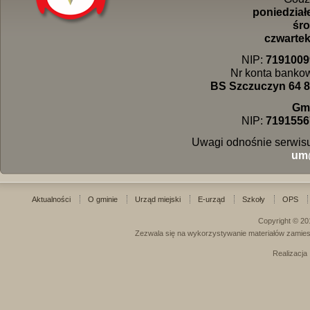
poniedziałe
śro
czwartek 
NIP:
7191009
Nr konta banko
BS Szczuczyn 64 8
Gm
NIP:
7191556
Uwagi odnośnie serwisu
um
Aktualności
O gminie
Urząd miejski
E-urząd
Szkoły
OPS
Copyright © 20
Zezwala się na wykorzystywanie materiałów zamies
Realizacja