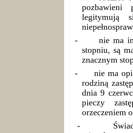
pozbawieni p
legitymują 
niepełnospraw
-
nie ma i
stopniu, są m
znacznym stop
-
nie ma opi
rodziną zastę
dnia 9 czerwc
pieczy zast
orzeczeniem o
-
Świa