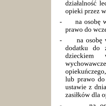
działalność l
opieki przez w
-
na osobę 
prawo do wcze
-
na osobę 
dodatku do z
dzieckiem 
wychowawcz
opiekuńczego
lub prawo do
ustawie z dnia
zasiłków dla 
-
na os