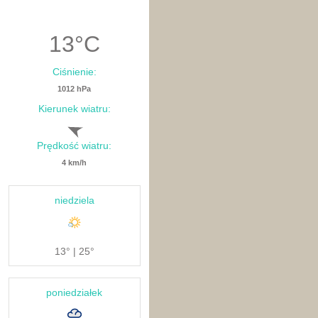
13
°C
Ciśnienie:
1012 hPa
Kierunek wiatru:
Prędkość wiatru:
4 km/h
niedziela
13° | 25°
poniedziałek