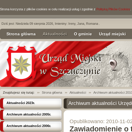
Strona korzysta z plików cookies w celu realizacji usług i zgodnie z
Polityką Plików Cookies
.
Dziś jest: Niedziela 09 sierpnia 2026, Imieniny: Ireny, Jana, Romana .
Strona główna
Aktualności
O gminie
Urząd miejski
Znajdujesz się tutaj:
Strona główna
Aktualności
Archiwum aktualności 2010
Archiwum aktualności Urzęd
Aktualności 2023r.
Archiwum aktualności 2005r.
Opublikowano: 2010-11-0
Archiwum aktualności 2006r.
Zawiadomienie o t