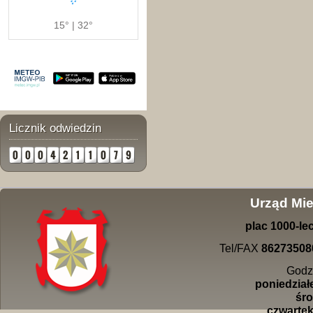
15° | 32°
Licznik odwiedzin
Urząd Mie
plac
1000-
le
Tel/FAX
86273508
Godz
poniedziałe
śro
czwartek 