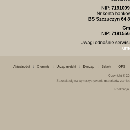
NIP:
7191009
Nr konta banko
BS Szczuczyn 64 8
Gm
NIP:
7191556
Uwagi odnośnie serwisu
um
Aktualności
O gminie
Urząd miejski
E-urząd
Szkoły
OPS
Copyright © 20
Zezwala się na wykorzystywanie materiałów zamies
Realizacja