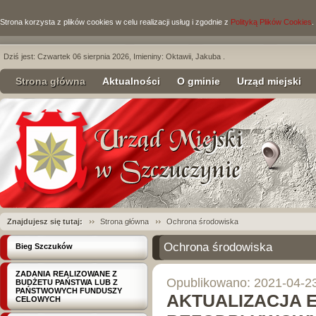
Strona korzysta z plików cookies w celu realizacji usług i zgodnie z
Polityką Plików Cookies
.
Dziś jest: Czwartek 06 sierpnia 2026, Imieniny: Oktawii, Jakuba .
Strona główna
Aktualności
O gminie
Urząd miejski
Znajdujesz się tutaj:
Strona główna
Ochrona środowiska
Ochrona środowiska
Bieg Szczuków
ZADANIA REALIZOWANE Z
Opublikowano: 2021-04-2
BUDŻETU PAŃSTWA LUB Z
PAŃSTWOWYCH FUNDUSZY
AKTUALIZACJA 
CELOWYCH