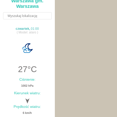
Warszawa gm.
Warszawa
czwartek,
01:00
( Model: alaro )
27
°C
Ciśnienie:
1002 hPa
Kierunek wiatru:
Prędkość wiatru:
6 km/h