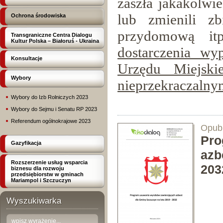
zaszła jakakolwie
lub zmienili z
Ochrona środowiska
przydomową it
Transgraniczne Centra Dialogu
Kultur Polska – Białoruś - Ukraina
dostarczenia wy
Konsultacje
Urzędu Miejsk
Wybory
nieprzekraczalny
Wybory do Izb Rolniczych 2023
Wybory do Sejmu i Senatu RP 2023
Referendum ogólnokrajowe 2023
Opubl
Pro
Gazyfikacja
azb
Rozszerzenie usług wsparcia
203
biznesu dla rozwoju
przedsiębiorstw w gminach
Mariampol i Szczuczyn
Wyszukiwarka