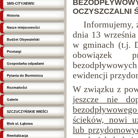
BEZODPŁYWOWY
SMS-CITY.NEWS!
OCZYSZCZALNI 
Historia
Informujemy, że 
Nasze miejscowości
dnia 13 września
Budżet Obywatelski
w gminach (t.j. 
Przetargi
obowiązek pr
bezodpływowych
Gospodarka odpadami
ewidencji przydo
Pytania do Burmistrza
W związku z po
Rozmaitości
jeszcze nie dop
Galerie
bezodpływowego 
SZCZUCZYŃSKIE WIEŚCI
ścieków, nowi 
Blok ul. Łąkowa
lub przydomowyc
Rewitalizacja