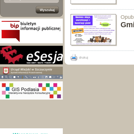
Opubl
Gmi
drukuj