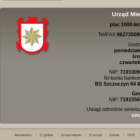
Urząd Mie
plac
1000-
le
Tel/FAX
86273508
Godz
poniedziałe
śro
czwartek 
NIP:
7191009
Nr konta banko
BS Szczuczyn 64 8
Gm
NIP:
7191556
Uwagi odnośnie serwisu
um
Aktualności
O gminie
Urząd miejski
E-urząd
Szkoły
OPS